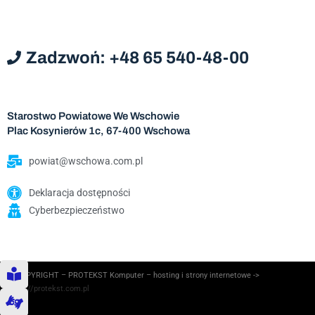
Zadzwoń: +48 65 540-48-00
Starostwo Powiatowe We Wschowie
Plac Kosynierów 1c, 67-400 Wschowa
powiat@wschowa.com.pl
Deklaracja dostępności
Cyberbezpieczeństwo
© COPYRIGHT – PROTEKST Komputer – hosting i strony internetowe ->
https://protekst.com.pl