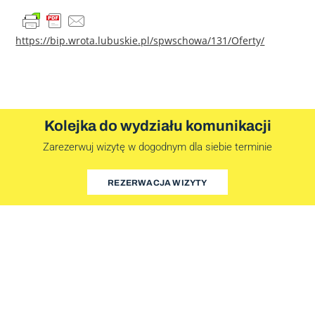
https://bip.wrota.lubuskie.pl/spwschowa/131/Oferty/
Kolejka do wydziału komunikacji
Zarezerwuj wizytę w dogodnym dla siebie terminie
REZERWACJA WIZYTY