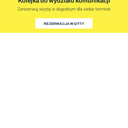
Kolejka do wydziału komunikacji
Zarezerwuj wizytę w dogodnym dla siebie terminie
REZERWACJA WIZYTY