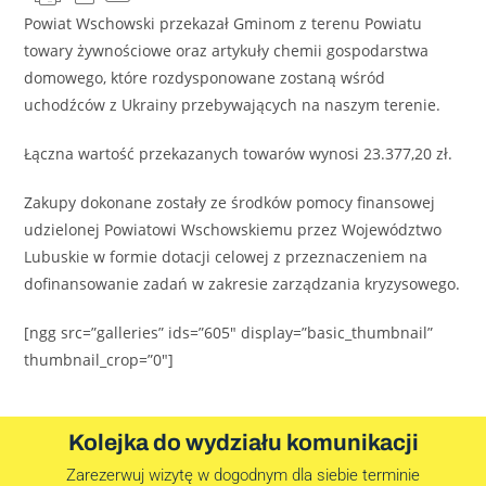
Powiat Wschowski przekazał Gminom z terenu Powiatu
towary żywnościowe oraz artykuły chemii gospodarstwa
domowego, które rozdysponowane zostaną wśród
uchodźców z Ukrainy przebywających na naszym terenie.
Łączna wartość przekazanych towarów wynosi 23.377,20 zł.
Zakupy dokonane zostały ze środków pomocy finansowej
udzielonej Powiatowi Wschowskiemu przez Województwo
Lubuskie w formie dotacji celowej z przeznaczeniem na
dofinansowanie zadań w zakresie zarządzania kryzysowego.
[ngg src=”galleries” ids=”605″ display=”basic_thumbnail”
thumbnail_crop=”0″]
Kolejka do wydziału komunikacji
Zarezerwuj wizytę w dogodnym dla siebie terminie