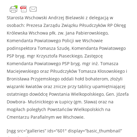
Starosta Wschowski Andrzej Bielawski z delegacją w
osobach: Prezesa Zarządu Związku Piłsudczyków RP Okręg
Królewska Wschowa płk. zw. Jana Pabierowskiego,
Komendanta Powiatowego Policji we Wschowie
podinspektora Tomasza Szudę, Komendanta Powiatowego
PSP bryg. mgr
Krzysztofa Piaseckiego, Zastępcę
Komendanta Powiatowego PSP bryg. mgr inż. Tomasza
Maciejewskiego oraz Piłsudczyków Tomasza Kłosowskiego i
Bronisława Przyjemskiego oddali hołd bohaterom, złożyli
wiązanki kwiatów oraz znicze przy tablicy upamiętniającej
ostatniego dowódcę Powstania Wielkopolskiego, Gen. Józefa
Dowbora- Muśnickiego w Łupicy (gm. Sława) oraz na
mogiłach poległych Powstańców Wielkopolskich na
Cmentarzu Parafialnym we Wschowie.
[ngg src=”galleries” ids=”601″ display=”basic_thumbnail”