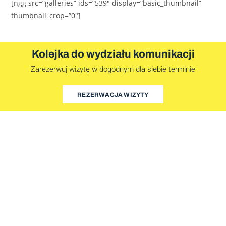
[ngg src=”galleries” ids=”539″ display=”basic_thumbnail”
thumbnail_crop=”0″]
Kolejka do wydziału komunikacji
Zarezerwuj wizytę w dogodnym dla siebie terminie
REZERWACJA WIZYTY