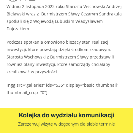
W dniu 2 listopada 2022 roku Starosta Wschowski Andrzej
Bielawski wraz z Burmistrzem Sławy Cezarym Sandrakułą
spotkali się z Wojewodą Lubuskim Władysławem
Dajczakiem.
Podczas spotkania omówiono bieżący stan realizacji
inwestycji, które powstają dzięki środkom rządowym.
Starosta Wschowski z Burmistrzem Sławy przedstawili
również plany inwestycji, które samorządy chciałaby
zrealizować w przyszłości.
[ngg src=”galleries” ids=”535″ display=”basic_thumbnail”
thumbnail_crop=”0″]
Kolejka do wydziału komunikacji
Zarezerwuj wizytę w dogodnym dla siebie terminie