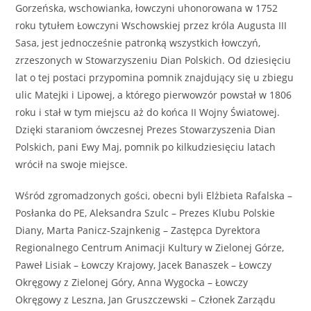
Gorzeńska, wschowianka, łowczyni uhonorowana w 1752
roku tytułem Łowczyni Wschowskiej przez króla Augusta III
Sasa, jest jednocześnie patronką wszystkich łowczyń,
zrzeszonych w Stowarzyszeniu Dian Polskich. Od dziesięciu
lat o tej postaci przypomina pomnik znajdujący się u zbiegu
ulic Matejki i Lipowej, a którego pierwowzór powstał w 1806
roku i stał w tym miejscu aż do końca II Wojny Światowej.
Dzięki staraniom ówczesnej Prezes Stowarzyszenia Dian
Polskich, pani Ewy Maj, pomnik po kilkudziesięciu latach
wrócił na swoje miejsce.
Wśród zgromadzonych gości, obecni byli Elżbieta Rafalska –
Posłanka do PE, Aleksandra Szulc – Prezes Klubu Polskie
Diany, Marta Panicz-Szajnkenig – Zastępca Dyrektora
Regionalnego Centrum Animacji Kultury w Zielonej Górze,
Paweł Lisiak – Łowczy Krajowy, Jacek Banaszek – Łowczy
Okręgowy z Zielonej Góry, Anna Wygocka – Łowczy
Okręgowy z Leszna, Jan Gruszczewski – Członek Zarządu