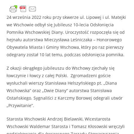
24 września 2022 roku przy skwerze ul. Lipowej i ul. Matejki
we Wschowie odbył się Jubileusz 10-lecia Odsłonięcia
Pomnika Wschowskiej Diany. Uroczystość rozpoczęła się od
hejnału autorstwa Mieczysława Leśniczaka – Honorowego
Obywatela Miasta i Gminy Wschowa, który po raz pierwszy
odegrany został 10 lat temu, podczas odsłonięcia pomnika.
Z okazji okrągłego jubileuszu do Wschowy zjechały się
łowczynie i łowcy z całej Polski. Zgromadzeni goście
wysłuchali wierszy Stanisława Helszyńskiego pt. „Diana
Wschowska” oraz „Dwie Diany“ autorstwa Stanisława
Ostańskiego. Sygnaliści z Karczmy Borowej odegrali utwór
„Przywitanie”.
Starosta Wschowski Andrzej Bielawski, Wicestarosta
Wschowski Waldemar Starosta i Tomasz Kłosowski wręczyli
podziękowanie dla ówczesnego Zarządu Stowarzyszenia