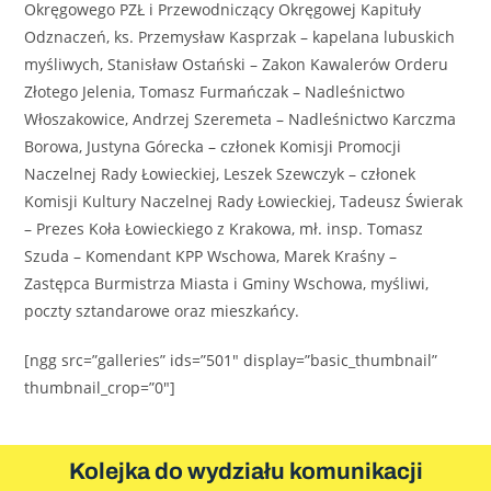
Okręgowego PZŁ i Przewodniczący Okręgowej Kapituły
Odznaczeń, ks. Przemysław Kasprzak – kapelana lubuskich
myśliwych, Stanisław Ostański – Zakon Kawalerów Orderu
Złotego Jelenia, Tomasz Furmańczak – Nadleśnictwo
Włoszakowice, Andrzej Szeremeta – Nadleśnictwo Karczma
Borowa, Justyna Górecka – członek Komisji Promocji
Naczelnej Rady Łowieckiej, Leszek Szewczyk – członek
Komisji Kultury Naczelnej Rady Łowieckiej, Tadeusz Świerak
– Prezes Koła Łowieckiego z Krakowa, mł. insp. Tomasz
Szuda – Komendant KPP Wschowa, Marek Kraśny –
Zastępca Burmistrza Miasta i Gminy Wschowa, myśliwi,
poczty sztandarowe oraz mieszkańcy.
[ngg src=”galleries” ids=”501″ display=”basic_thumbnail”
thumbnail_crop=”0″]
Kolejka do wydziału komunikacji