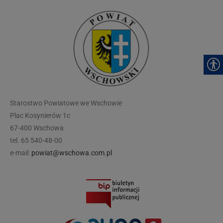
modal-check
Starostwo Powiatowe we Wschowie
Plac Kosynierów 1c
67-400 Wschowa
tel. 65 540-48-00
e-mail:
powiat@wschowa.com.pl