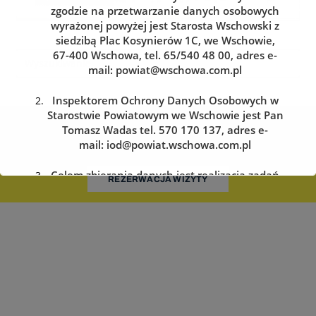
zgodzie na przetwarzanie danych osobowych
wyrażonej powyżej jest Starosta Wschowski z
siedzibą Plac Kosynierów 1C, we Wschowie,
67-400 Wschowa, tel. 65/540 48 00, adres e-
mail:
powiat@wschowa.com.pl
Inspektorem Ochrony Danych Osobowych w
Starostwie Powiatowym we Wschowie jest Pan
Kolejka do wydziału komunikacji
Tomasz Wadas tel. 570 170 137, adres e-
mail:
iod@powiat.wschowa.com.pl
Zarezerwuj wizytę w dogodnym dla siebie terminie
Celem zbierania danych jest realizacja zadań
REZERWACJA WIZYTY
określonych w przepisach prawa.
Przysługuje Pani/Panu prawo dostępu do
treści danych oraz ich sprostowania, usunięcia
lub ograniczenia przetwarzania, a także prawo
sprzeciwu, zażądania zaprzestania
przetwarzania i przenoszenia danych, jak
również prawo cofnięcia zgody