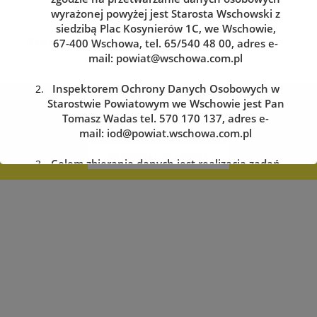
wyrażonej powyżej jest Starosta Wschowski z
siedzibą Plac Kosynierów 1C, we Wschowie,
67-400 Wschowa, tel. 65/540 48 00, adres e-
mail:
powiat@wschowa.com.pl
Inspektorem Ochrony Danych Osobowych w
Kolejka do wydziału komunikacji
Starostwie Powiatowym we Wschowie jest Pan
Tomasz Wadas tel. 570 170 137, adres e-
Zarezerwuj wizytę w dogodnym dla siebie terminie
mail:
iod@powiat.wschowa.com.pl
REZERWACJA WIZYTY
Celem zbierania danych jest realizacja zadań
określonych w przepisach prawa.
Przysługuje Pani/Panu prawo dostępu do
treści danych oraz ich sprostowania, usunięcia
lub ograniczenia przetwarzania, a także prawo
sprzeciwu, zażądania zaprzestania
przetwarzania i przenoszenia danych, jak
również prawo cofnięcia zgody
w dowolnym momencie oraz prawo do