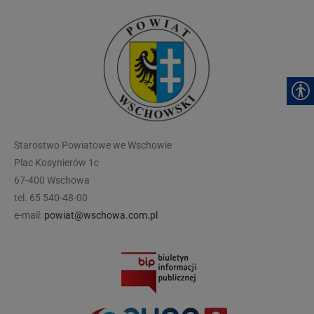
modal-check
Starostwo Powiatowe we Wschowie
Plac Kosynierów 1c
67-400 Wschowa
tel. 65 540-48-00
e-mail:
powiat@wschowa.com.pl