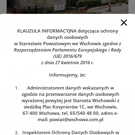
KLAUZULA INFORMACYJNA
dotycząca ochrony
danych osobowych
w Starostwie Powiatowym we Wschowie
zgodna z
Rozporządzeniem Parlamentu Europejskiego i Rady
(UE) 2016/679
z dnia 27 kwietnia 2016 r.
Informujemy, że:
Administratorem danych wskazanych w
zgodzie na przetwarzanie danych osobowych
Kolejka do wydziału komunikacji
wyrażonej powyżej jest Starosta Wschowski z
Zarezerwuj wizytę w dogodnym dla siebie terminie
siedzibą Plac Kosynierów 1C, we Wschowie,
67-400 Wschowa, tel. 65/540 48 00, adres e-
mail:
powiat@wschowa.com.pl
REZERWACJA WIZYTY
Inspektorem Ochrony Danych Osobowych w