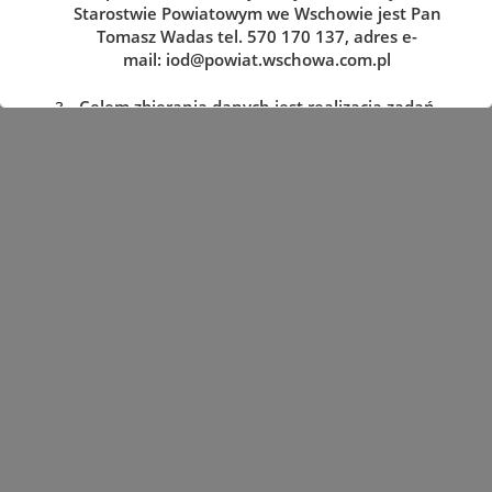
Starostwie Powiatowym we Wschowie jest Pan
Tomasz Wadas tel. 570 170 137, adres e-
mail:
iod@powiat.wschowa.com.pl
Celem zbierania danych jest realizacja zadań
określonych w przepisach prawa.
Przysługuje Pani/Panu prawo dostępu do
treści danych oraz ich sprostowania, usunięcia
lub ograniczenia przetwarzania, a także prawo
sprzeciwu, zażądania zaprzestania
przetwarzania i przenoszenia danych, jak
również prawo cofnięcia zgody
w dowolnym momencie oraz prawo do
wniesienia skargi do organu nadzorczego tj.
Prezesa Urzędu Ochrony Danych Osobowych.
Podanie danych jest dobrowolne, lecz
niezbędne do realizacji zadań określonych w
przepisach prawa. W przypadku niepodania