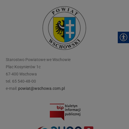
modal-check
Starostwo Powiatowe we Wschowie
Plac Kosynierów 1c
67-400 Wschowa
tel. 65 540-48-00
e-mail:
powiat@wschowa.com.pl