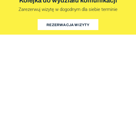
Kolejka do wydziału komunikacji
Zarezerwuj wizytę w dogodnym dla siebie terminie
REZERWACJA WIZYTY