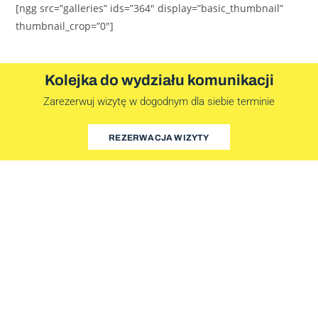
[ngg src=”galleries” ids=”364″ display=”basic_thumbnail”
thumbnail_crop=”0″]
Kolejka do wydziału komunikacji
Zarezerwuj wizytę w dogodnym dla siebie terminie
REZERWACJA WIZYTY