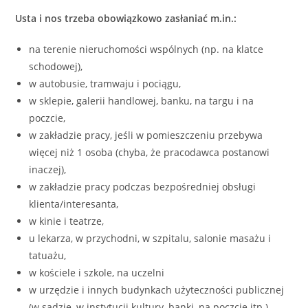
Usta i nos trzeba obowiązkowo zasłaniać m.in.:
na terenie nieruchomości wspólnych (np. na klatce
schodowej),
w autobusie, tramwaju i pociągu,
w sklepie, galerii handlowej, banku, na targu i na
poczcie,
w zakładzie pracy, jeśli w pomieszczeniu przebywa
więcej niż 1 osoba (chyba, że pracodawca postanowi
inaczej),
w zakładzie pracy podczas bezpośredniej obsługi
klienta/interesanta,
w kinie i teatrze,
u lekarza, w przychodni, w szpitalu, salonie masażu i
tatuażu,
w kościele i szkole, na uczelni
w urzędzie i innych budynkach użyteczności publicznej
(w sądzie, w instytucji kultury, banki, na poczcie itp.)