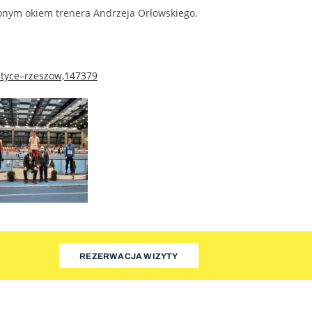
onym okiem trenera Andrzeja Orłowskiego.
letyce–rzeszow,147379
REZERWACJA WIZYTY