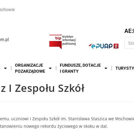
schowie
AE:
m.pl
ORGANIZACJE
FUNDUSZE, DOTACJE
T
TURYST
POZARZĄDOWE
I GRANTY
z I Zespołu Szkół
emu, uczniowi I Zespołu Szkół im. Stanisława Staszica we Wschow
 ustanowieniu nowego rekordu życiowego w skoku w dal.