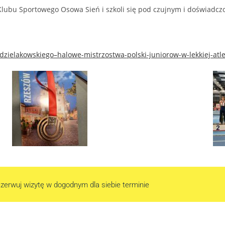
Klubu Sportowego Osowa Sień i szkoli się pod czujnym i doświadcz
a-dzielakowskiego–halowe-mistrzostwa-polski-juniorow-w-lekkiej-at
zerwuj wizytę w dogodnym dla siebie terminie