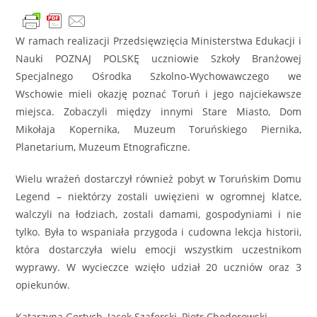
W ramach realizacji Przedsięwzięcia Ministerstwa Edukacji i
Nauki POZNAJ POLSKĘ uczniowie Szkoły Branżowej
Specjalnego Ośrodka Szkolno-Wychowawczego we
Wschowie mieli okazję poznać Toruń i jego najciekawsze
miejsca. Zobaczyli między innymi Stare Miasto, Dom
Mikołaja Kopernika, Muzeum Toruńskiego Piernika,
Planetarium, Muzeum Etnograficzne.
Wielu wrażeń dostarczył również pobyt w Toruńskim Domu
Legend – niektórzy zostali uwięzieni w ogromnej klatce,
walczyli na łodziach, zostali damami, gospodyniami i nie
tylko. Była to wspaniała przygoda i cudowna lekcja historii,
która dostarczyła wielu emocji wszystkim uczestnikom
wyprawy. W wycieczce wzięło udział 20 uczniów oraz 3
opiekunów.
Katarzyna Gertych, Jacek Szaferski, Piotr Chodorowski