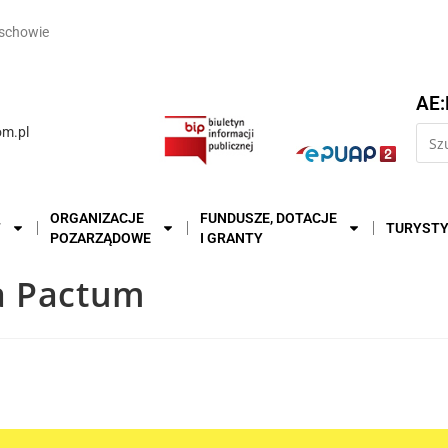
schowie
AE:
m.pl
ORGANIZACJE
FUNDUSZE, DOTACJE
T
TURYST
POZARZĄDOWE
I GRANTY
a Pactum