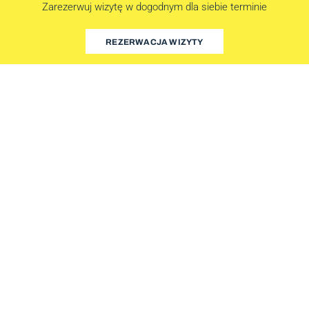
Zarezerwuj wizytę w dogodnym dla siebie terminie
REZERWACJA WIZYTY