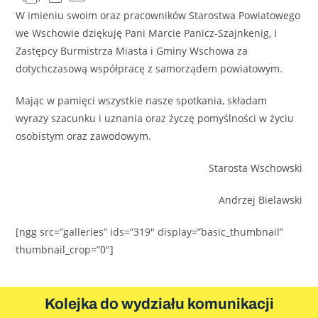
W imieniu swoim oraz pracowników Starostwa Powiatowego
we Wschowie dziękuję Pani Marcie Panicz-Szajnkenig, I
Zastępcy Burmistrza Miasta i Gminy Wschowa za
dotychczasową współpracę z samorządem powiatowym.
Mając w pamięci wszystkie nasze spotkania, składam
wyrazy szacunku i uznania oraz życzę pomyślności w życiu
osobistym oraz zawodowym.
Starosta Wschowski
Andrzej Bielawski
[ngg src=”galleries” ids=”319″ display=”basic_thumbnail”
thumbnail_crop=”0″]
Kolejka do wydziału komunikacji