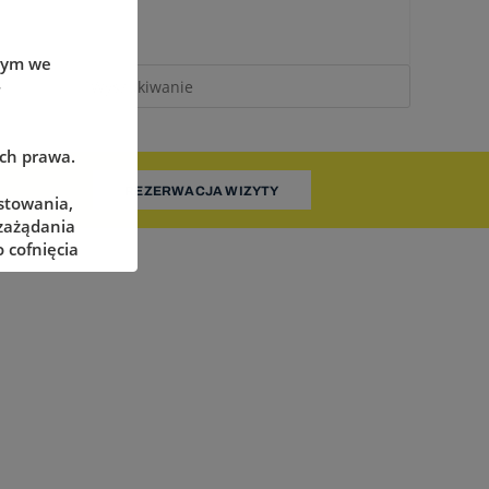
wym we
-
ach prawa.
REZERWACJA WIZYTY
stowania,
 zażądania
 cofnięcia
adzorczego
określonych
żliwe ich
pnieniu