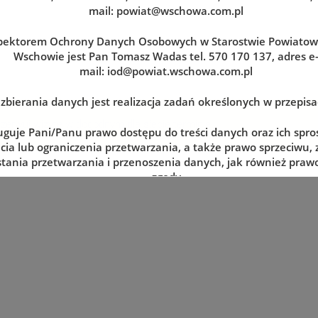
mail:
powiat@wschowa.com.pl
pektorem Ochrony Danych Osobowych w Starostwie Powiato
Wschowie jest Pan Tomasz Wadas tel. 570 170 137, adres e
mail:
iod@powiat.wschowa.com.pl
zbierania danych jest realizacja zadań określonych w przepis
zerwuj wizytę w dogodnym dla siebie terminie
uguje Pani/Panu prawo dostępu do treści danych oraz ich spro
cia lub ograniczenia przetwarzania, a także prawo sprzeciwu,
tania przetwarzania i przenoszenia danych, jak również prawo
zgody
lnym momencie oraz prawo do wniesienia skargi do organu n
tj. Prezesa Urzędu Ochrony Danych Osobowych.
 danych jest dobrowolne, lecz niezbędne do realizacji zadań 
episach prawa. W przypadku niepodania danych nie będzie mo
zrealizowanie.
e udostępnione przez Panią/Pana nie będą podlegały udostę