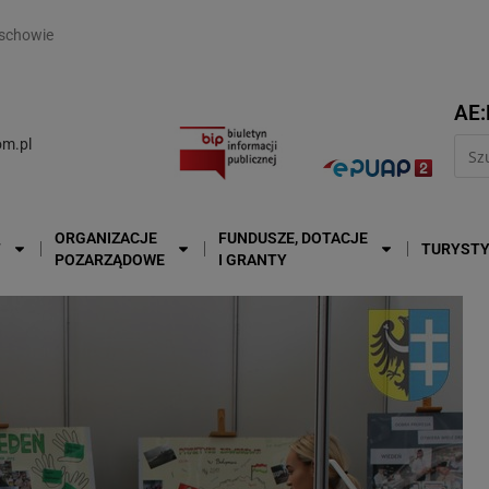
modal-check
schowie
AE:
m.pl
ORGANIZACJE
FUNDUSZE, DOTACJE
T
TURYST
POZARZĄDOWE
I GRANTY