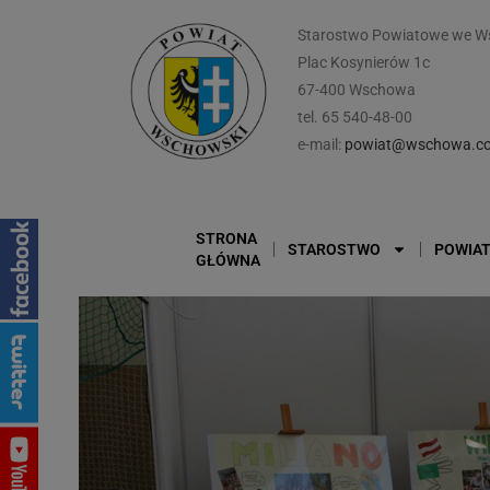
Starostwo Powiatowe we W
Plac Kosynierów 1c
67-400 Wschowa
tel. 65 540-48-00
e-mail:
powiat@wschowa.co
STRONA
STAROSTWO
POWIA
GŁÓWNA