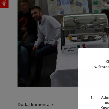
K
w Staro
Admi
os
Dodaj komentarz
Kosy