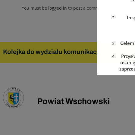
You must be
logged in
to post a comment.
Ins
Celem 
Kolejka do wydziału komunikacji
Zare
Przysł
usunię
zaprzes
w dowo
Powiat Wschowski
Podanie
w prz
Dan