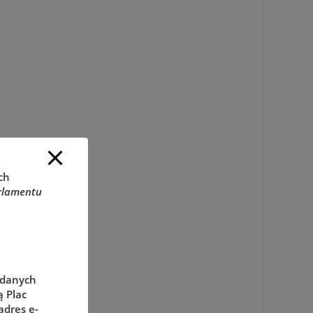
ch
rlamentu
 danych
 Plac
adres e-