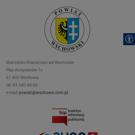
modal-check
Starostwo Powiatowe we Wschowie
Plac Kosynierów 1c
67-400 Wschowa
tel. 65 540-48-00
e-mail:
powiat@wschowa.com.pl