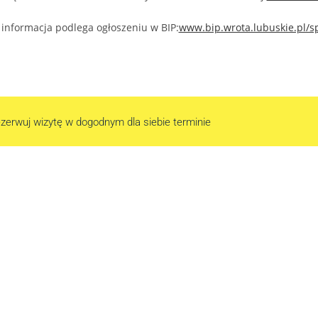
 informacja podlega ogłoszeniu w BIP:
www.bip.wrota.lubuskie.pl/
zerwuj wizytę w dogodnym dla siebie terminie