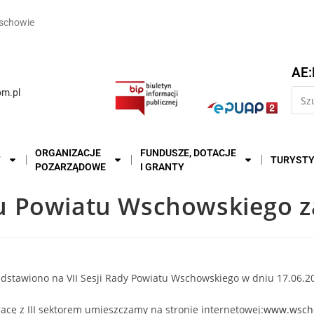
schowie
AE:
m.pl
ORGANIZACJE
FUNDUSZE, DOTACJE
T
TURYST
POZARZĄDOWE
I GRANTY
 Powiatu Wschowskiego z
dstawiono na VII Sesji Rady Powiatu Wschowskiego w dniu 17.06.2
acę z III sektorem umieszczamy na stronie internetowej:
www.wscho