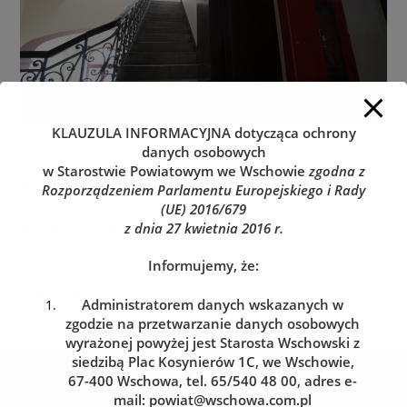
KLAUZULA INFORMACYJNA
dotycząca ochrony
danych osobowych
w Starostwie Powiatowym we Wschowie
zgodna z
Dodaj komentarz
Rozporządzeniem Parlamentu Europejskiego i Rady
(UE) 2016/679
z dnia 27 kwietnia 2016 r.
You must be
logged in
to post a comment.
Informujemy, że:
Administratorem danych wskazanych w
zgodzie na przetwarzanie danych osobowych
wyrażonej powyżej jest Starosta Wschowski z
siedzibą Plac Kosynierów 1C, we Wschowie,
Kolejka do wydziału komunikacji
67-400 Wschowa, tel. 65/540 48 00, adres e-
mail:
powiat@wschowa.com.pl
Zarezerwuj wizytę w dogodnym dla siebie terminie