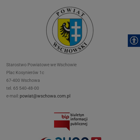
modal-check
Starostwo Powiatowe we Wschowie
Plac Kosynierów 1c
67-400 Wschowa
tel. 65 540-48-00
e-mail:
powiat@wschowa.com.pl