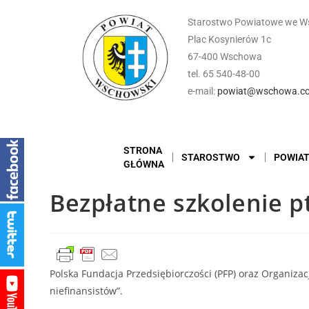
Starostwo Powiatowe we W
Plac Kosynierów 1c
67-400 Wschowa
tel. 65 540-48-00
e-mail:
powiat@wschowa.co
STRONA
STAROSTWO
POWIA
GŁÓWNA
Bezpłatne szkolenie pt
Polska Fundacja Przedsiębiorczości (PFP) oraz Organiza
niefinansistów”.