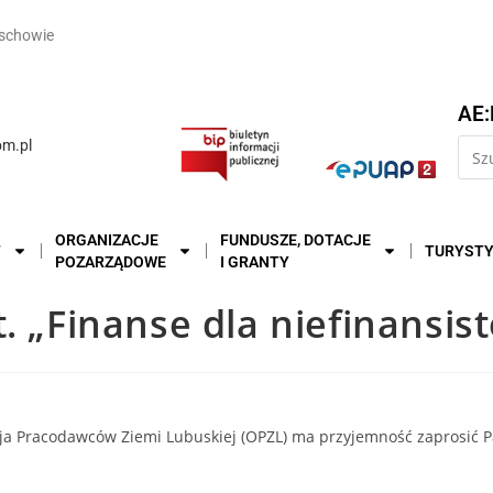
schowie
AE:
m.pl
ORGANIZACJE
FUNDUSZE, DOTACJE
T
TURYST
POZARZĄDOWE
I GRANTY
. „Finanse dla niefinansis
cja Pracodawców Ziemi Lubuskiej (OPZL) ma przyjemność zaprosić P