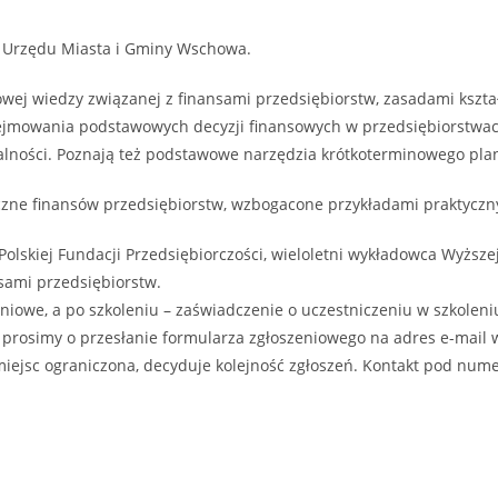
eń Urzędu Miasta i Gminy Wschowa.
wej wiedzy związanej z finansami przedsiębiorstw, zasadami kszta
dejmowania podstawowych decyzji finansowych w przedsiębiorstwa
łalności. Poznają też podstawowe narzędzia krótkoterminowego pl
yczne finansów przedsiębiorstw, wzbogacone przykładami praktycz
olskiej Fundacji Przedsiębiorczości, wieloletni wykładowca Wyższe
sami przedsiębiorstw.
niowe, a po szkoleniu – zaświadczenie o uczestniczeniu w szkoleni
e prosimy o przesłanie formularza zgłoszeniowego na adres e-mai
a miejsc ograniczona, decyduje kolejność zgłoszeń. Kontakt pod num