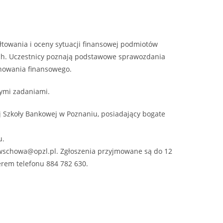
łtowania i oceny sytuacji finansowej podmiotów
ch. Uczestnicy poznają podstawowe sprawozdania
anowania finansowego.
nymi zadaniami.
j Szkoły Bankowej w Poznaniu, posiadający bogate
u.
l wschowa@opzl.pl. Zgłoszenia przyjmowane są do 12
erem telefonu 884 782 630.