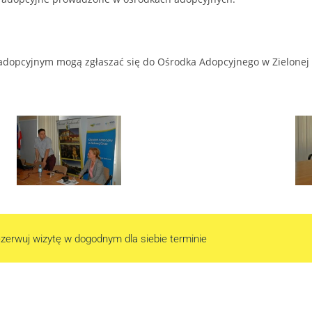
adopcyjnym mogą zgłaszać się do Ośrodka Adopcyjnego w Zielonej Gór
zerwuj wizytę w dogodnym dla siebie terminie