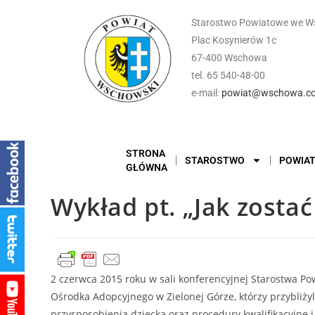
Starostwo Powiatowe we W
Plac Kosynierów 1c
67-400 Wschowa
tel. 65 540-48-00
e-mail:
powiat@wschowa.co
STRONA
STAROSTWO
POWIA
GŁÓWNA
Wykład pt. „Jak zosta
2 czerwca 2015 roku w sali konferencyjnej Starostwa Po
Ośrodka Adopcyjnego w Zielonej Górze, którzy przybliż
przysposobienia dziecka oraz procedury kwalifikacyjne