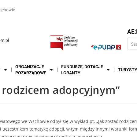
schowie
AE:
m.pl
ORGANIZACJE
FUNDUSZE, DOTACJE
T
TURYST
POZARZĄDOWE
I GRANTY
ć rodzicem adopcyjnym”
wiatowego we Wschowie odbył się w wykład pt. „Jak zostać rodzicem
yli uczestnikom tematykę adopcji, w tym między innymi warunki fo
 i adopcyjne prowadzone w ośrodkach adopcyjnych.