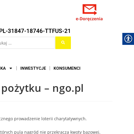
PL-31847-18746-TTFUS-21
YKA
INWESTYCJE
KONSUMENCI
 pożytku – ngo.pl
cznego prowadzenie loterii charytatywnych.
 których pula nagród nie przekracza kwoty bazowej.