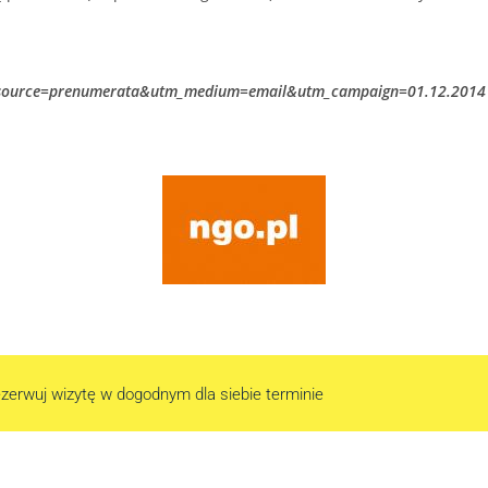
m_source=prenumerata&utm_medium=email&utm_campaign=01.12.2014
zerwuj wizytę w dogodnym dla siebie terminie