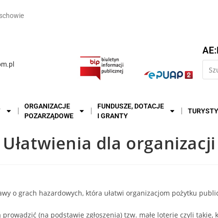
schowie
AE:
m.pl
ORGANIZACJE
FUNDUSZE, DOTACJE
T
TURYST
POZARZĄDOWE
I GRANTY
Ułatwienia dla organizacji
tawy o grach hazardowych, która ułatwi organizacjom pożytku publi
rowadzić (na podstawie zgłoszenia) tzw. małe loterie czyli takie,