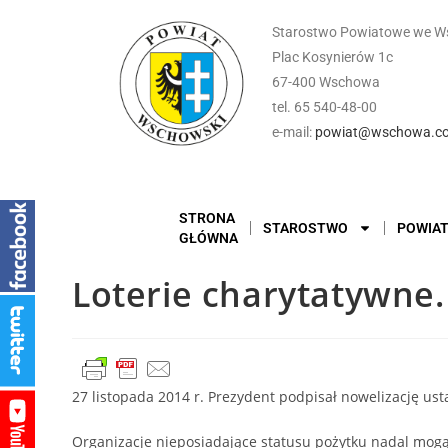
Starostwo Powiatowe we W
Plac Kosynierów 1c
67-400 Wschowa
tel. 65 540-48-00
e-mail:
powiat@wschowa.co
STRONA
STAROSTWO
POWIA
GŁÓWNA
Loterie charytatywne. 
27 listopada 2014 r. Prezydent podpisał nowelizację us
Organizacje nieposiadające statusu pożytku nadal mogą p