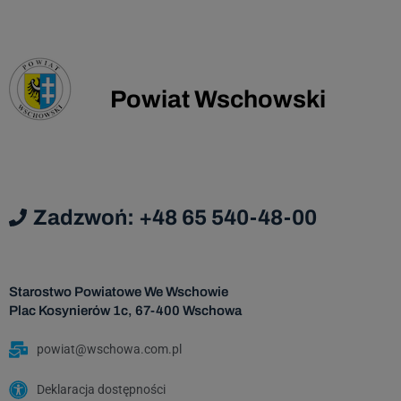
Administrator danych nie ma zamiaru
przekazywać danych osobowych do państwa
trzeciego lub organizacji międzynarodowej.
Dane osobowe będą przechowywane przez
Powiat Wschowski
okres zgodny z prawem o narodowym zasobie
archiwalnym i archiwum państwowym, licząc
od początku roku następującego po roku, w
którym została wyrażona zgoda na
przetwarzanie danych osobowych.
Zadzwoń: +48 65 540-48-00
Starostwo Powiatowe We Wschowie
Plac Kosynierów 1c, 67-400 Wschowa
powiat@wschowa.com.pl
Deklaracja dostępności