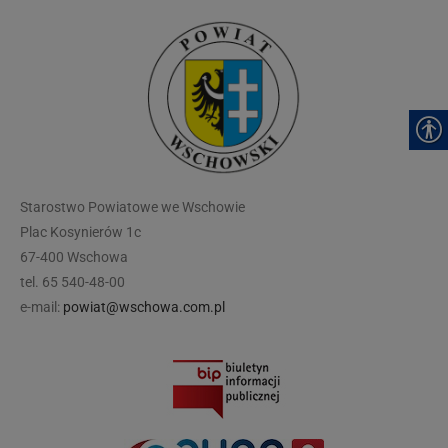
modal-check
Starostwo Powiatowe we Wschowie
Plac Kosynierów 1c
67-400 Wschowa
tel. 65 540-48-00
e-mail:
powiat@wschowa.com.pl