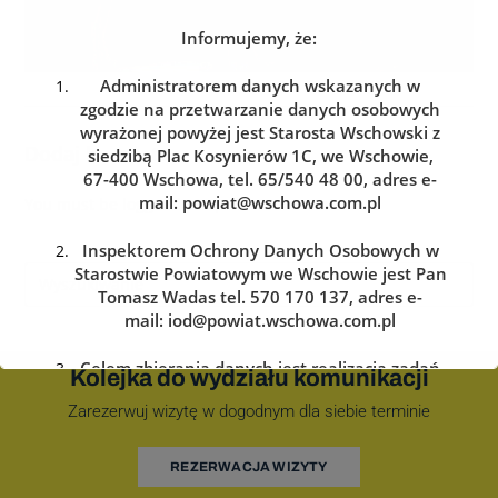
Informujemy, że:
Administratorem danych wskazanych w
zgodzie na przetwarzanie danych osobowych
wyrażonej powyżej jest Starosta Wschowski z
Dodaj komentarz
siedzibą Plac Kosynierów 1C, we Wschowie,
67-400 Wschowa, tel. 65/540 48 00, adres e-
mail:
powiat@wschowa.com.pl
You must be
logged in
to post a comment.
Inspektorem Ochrony Danych Osobowych w
Starostwie Powiatowym we Wschowie jest Pan
Tomasz Wadas tel. 570 170 137, adres e-
mail:
iod@powiat.wschowa.com.pl
Celem zbierania danych jest realizacja zadań
Kolejka do wydziału komunikacji
określonych w przepisach prawa.
Zarezerwuj wizytę w dogodnym dla siebie terminie
Przysługuje Pani/Panu prawo dostępu do
treści danych oraz ich sprostowania, usunięcia
REZERWACJA WIZYTY
lub ograniczenia przetwarzania, a także prawo