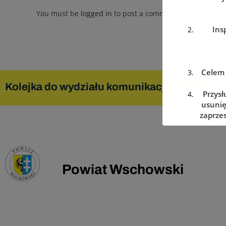
You must be
logged in
to post a comment.
Ins
Celem 
Kolejka do wydziału komunikacji
Zare
Przysł
usunię
zaprzes
w dowo
Powiat Wschowski
Podanie
w prz
Dan