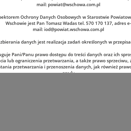
mail:
powiat@wschowa.com.pl
pektorem Ochrony Danych Osobowych w Starostwie Powiato
Wschowie jest Pan Tomasz Wadas tel. 570 170 137, adres e
mail:
iod@powiat.wschowa.com.pl
zbierania danych jest realizacja zadań określonych w przepis
zerwuj wizytę w dogodnym dla siebie terminie
uguje Pani/Panu prawo dostępu do treści danych oraz ich spro
cia lub ograniczenia przetwarzania, a także prawo sprzeciwu,
tania przetwarzania i przenoszenia danych, jak również prawo
zgody
lnym momencie oraz prawo do wniesienia skargi do organu n
tj. Prezesa Urzędu Ochrony Danych Osobowych.
 danych jest dobrowolne, lecz niezbędne do realizacji zadań 
episach prawa. W przypadku niepodania danych nie będzie mo
zrealizowanie.
e udostępnione przez Panią/Pana nie będą podlegały udostę