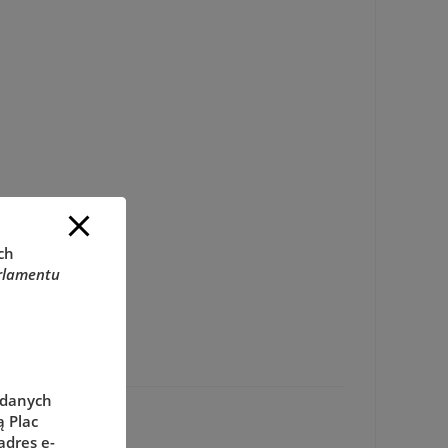
ch
rlamentu
 danych
 Plac
adres e-