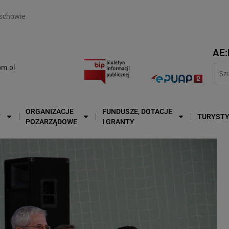
modal-check
schowie
AE:
m.pl
ORGANIZACJE
FUNDUSZE, DOTACJE
T
TURYST
POZARZĄDOWE
I GRANTY