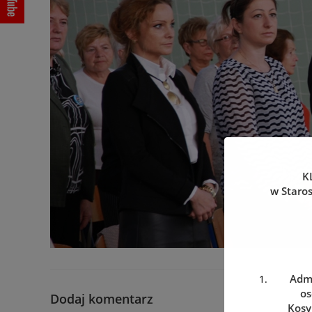
K
w Staro
Admi
os
Dodaj komentarz
Kosy