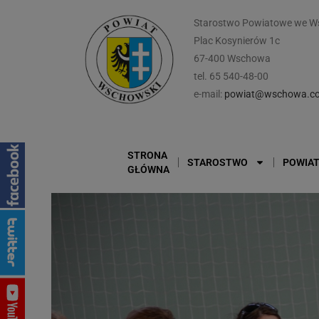
Starostwo Powiatowe we W
Plac Kosynierów 1c
67-400 Wschowa
tel. 65 540-48-00
e-mail:
powiat@wschowa.co
STRONA
STAROSTWO
POWIA
GŁÓWNA