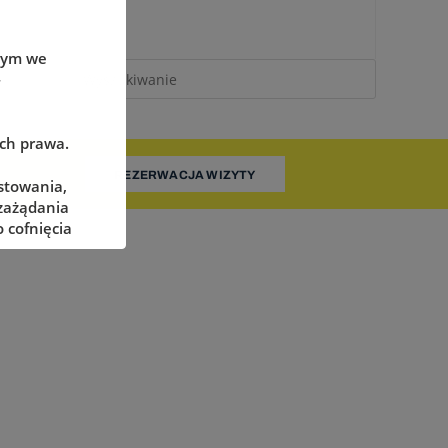
wym we
-
ach prawa.
REZERWACJA WIZYTY
stowania,
 zażądania
 cofnięcia
adzorczego
określonych
żliwe ich
pnieniu