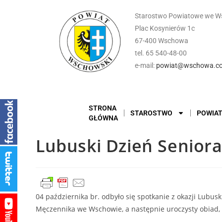
Starostwo Powiatowe we W
Plac Kosynierów 1c
67-400 Wschowa
tel. 65 540-48-00
e-mail:
powiat@wschowa.co
STRONA
STAROSTWO
POWIA
GŁÓWNA
Lubuski Dzień Senior
04 października br. odbyło się spotkanie z okazji Lubus
Męczennika we Wschowie, a następnie uroczysty obiad, 