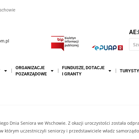
schowie
AE:
m.pl
ORGANIZACJE
FUNDUSZE, DOTACJE
T
TURYST
POZARZĄDOWE
I GRANTY
a
kiego Dnia Seniora we Wschowie. Z okazji uroczystości została odp
w którym uczestniczyli seniorzy i przedstawiciele władz samorząd