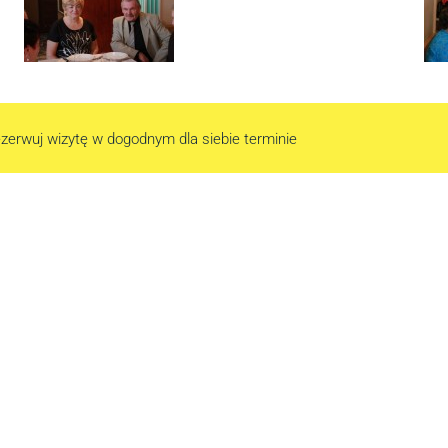
zerwuj wizytę w dogodnym dla siebie terminie