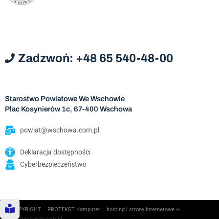
Zadzwoń: +48 65 540-48-00
Starostwo Powiatowe We Wschowie
Plac Kosynierów 1c, 67-400 Wschowa
powiat@wschowa.com.pl
Deklaracja dostępności
Cyberbezpieczeństwo
© COPYRIGHT – PROTEKST Komputer – hosting i strony internetowe ->
https://protekst.com.pl