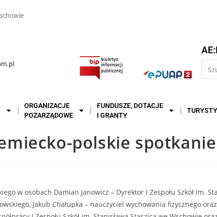
schowie
AE:
m.pl
ORGANIZACJE
FUNDUSZE, DOTACJE
T
TURYST
POZARZĄDOWE
I GRANTY
miecko-polskie spotkanie
iego w osobach Damian Janowicz – Dyrektor I Zespołu Szkół im. S
skiego, Jakub Chałupka – nauczyciel wychowania fizycznego oraz T
ółpracy I Zespołu Szkół im. Stanisława Staszica we Wschowie ora