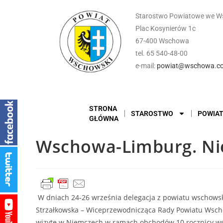
Starostwo Powiatowe we W
Plac Kosynierów 1c
67-400 Wschowa
tel. 65 540-48-00
e-mail:
powiat@wschowa.co
STRONA
STAROSTWO
POWIA
GŁÓWNA
Wschowa-Limburg. Nie
W dniach 24-26 września delegacja z powiatu wschowsk
Strzałkowska – Wiceprzewodnicząca Rady Powiatu Wschow
wizytę w Niemczech w ramach obchodów 10 rocznicy wsp