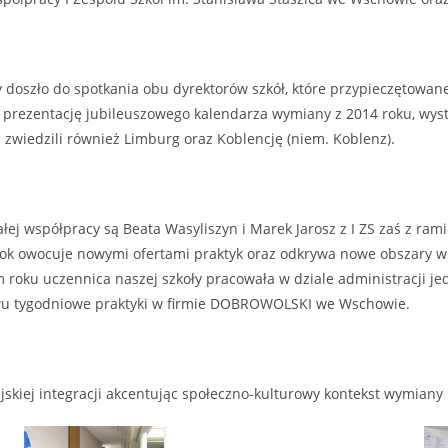
cy doszło do spotkania obu dyrektorów szkół, które przypieczętowan
ą prezentację jubileuszowego kalendarza wymiany z 2014 roku, wyst
 zwiedzili również Limburg oraz Koblencję (niem. Koblenz).
ej współpracy są Beata Wasyliszyn i Marek Jarosz z I ZS zaś z ram
rok owocuje nowymi ofertami praktyk oraz odkrywa nowe obszary w
m roku uczennica naszej szkoły pracowała w dziale administracji j
wu tygodniowe praktyki w firmie DOBROWOLSKI we Wschowie.
jskiej integracji akcentując społeczno-kulturowy kontekst wymiany