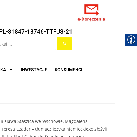
PL-31847-18746-TTFUS-21
YKA
INWESTYCJE
KONSUMENCI
tanisława Staszica we Wschowie, Magdalena
eresa Czader – tłumacz języka niemieckiego złożyli
z Peter-Paul-Cahensly-Schule w Limburgu.