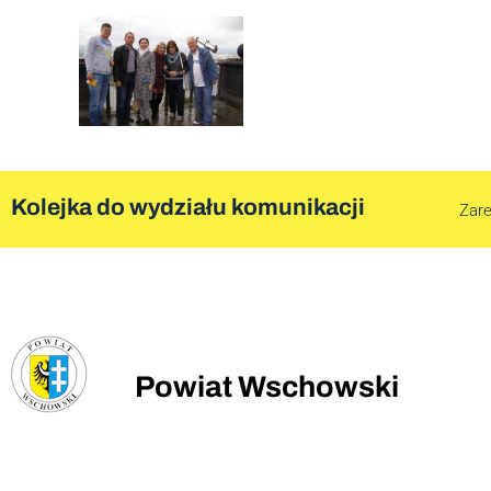
Kolejka do wydziału komunikacji
Zare
Powiat Wschowski