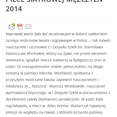
2014
Naprawdę warto było być na pierwszym w historii siatkarskim
turnieju mistrzostw świata rozgrywanym w Polsce…
– tak mówili
nauczyciele i uczniowie z I Zespołu Szkół im. Stanisława
Staszica we Wschowie, którzy na żywo, nie przed ekranem
telewizora, oglądali mecze siatkarzy w Bydgoszczy oraz w
Łodzi. Te niezapomniane chwile, pełne euforii, na długo
zostaną w pamięci kibiców. Możliwość spotkania z
przyszłymi mistrzami świata zapewnił nauczycielom i
młodzieży ze „ Staszica” Mariusz Wrotkowski- nauczyciel
wychowania fizycznego w I Zespole Szkół w porozumieniu z
dyrektorem szkoły Damianem Janowiczem. W Łodzi było
najciekawiej, a mecz w Atlas Arenie dostarczył najwięcej
emocji ze względu na rywali, z którymi przyszło polskiej