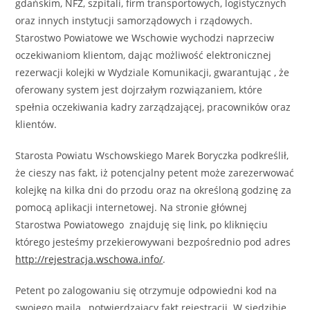
gdańskim, NFZ, szpitali, firm transportowych, logistycznych
oraz innych instytucji samorządowych i rządowych.
Starostwo Powiatowe we Wschowie wychodzi naprzeciw
oczekiwaniom klientom, dając możliwość elektronicznej
rezerwacji kolejki w Wydziale Komunikacji, gwarantując , że
oferowany system jest dojrzałym rozwiązaniem, które
spełnia oczekiwania kadry zarządzającej, pracowników oraz
klientów.
Starosta Powiatu Wschowskiego Marek Boryczka podkreślił,
że cieszy nas fakt, iż potencjalny petent może zarezerwować
kolejkę na kilka dni do przodu oraz na określoną godzinę za
pomocą aplikacji internetowej. Na stronie głównej
Starostwa Powiatowego znajduję się link, po kliknięciu
którego jesteśmy przekierowywani bezpośrednio pod adres
http://rejestracja.wschowa.info/
.
Petent po zalogowaniu się otrzymuje odpowiedni kod na
swojego maila , potwierdzający fakt rejestracji. W siedzibie