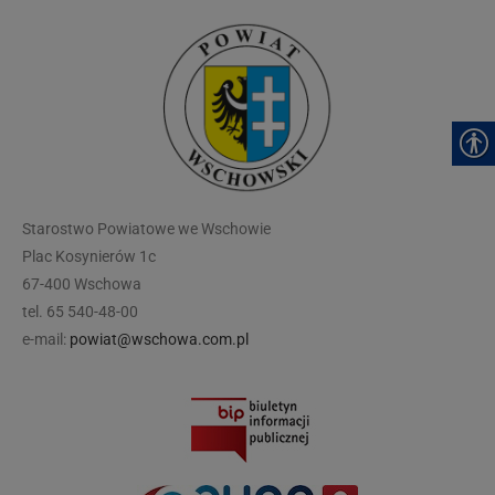
modal-check
Starostwo Powiatowe we Wschowie
Plac Kosynierów 1c
67-400 Wschowa
tel. 65 540-48-00
e-mail:
powiat@wschowa.com.pl