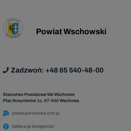
Administrator danych nie ma zamiaru
przekazywać danych osobowych do państwa
trzeciego lub organizacji międzynarodowej.
Dane osobowe będą przechowywane przez
Powiat Wschowski
okres zgodny z prawem o narodowym zasobie
archiwalnym i archiwum państwowym, licząc
od początku roku następującego po roku, w
którym została wyrażona zgoda na
przetwarzanie danych osobowych.
Zadzwoń: +48 65 540-48-00
Starostwo Powiatowe We Wschowie
Plac Kosynierów 1c, 67-400 Wschowa
powiat@wschowa.com.pl
Deklaracja dostępności