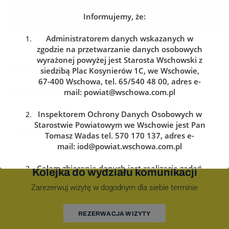
Informujemy, że:
Administratorem danych wskazanych w
zgodzie na przetwarzanie danych osobowych
wyrażonej powyżej jest Starosta Wschowski z
Dodaj komentarz
siedzibą Plac Kosynierów 1C, we Wschowie,
67-400 Wschowa, tel. 65/540 48 00, adres e-
mail:
powiat@wschowa.com.pl
You must be
logged in
to post a comment.
Inspektorem Ochrony Danych Osobowych w
Starostwie Powiatowym we Wschowie jest Pan
Tomasz Wadas tel. 570 170 137, adres e-
mail:
iod@powiat.wschowa.com.pl
Celem zbierania danych jest realizacja zadań
Kolejka do wydziału komunikacji
określonych w przepisach prawa.
Zarezerwuj wizytę w dogodnym dla siebie terminie
Przysługuje Pani/Panu prawo dostępu do
treści danych oraz ich sprostowania, usunięcia
REZERWACJA WIZYTY
lub ograniczenia przetwarzania, a także prawo