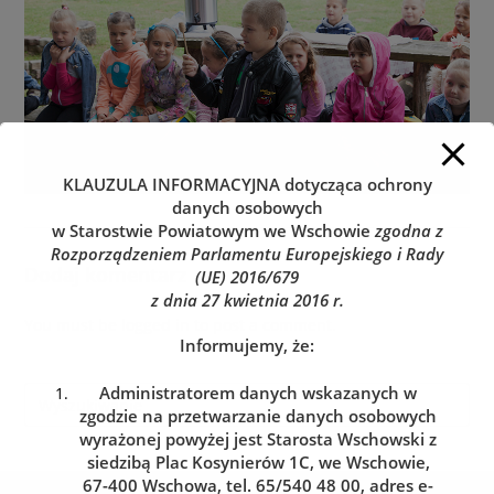
KLAUZULA INFORMACYJNA
dotycząca ochrony
danych osobowych
w Starostwie Powiatowym we Wschowie
zgodna z
Rozporządzeniem Parlamentu Europejskiego i Rady
Dodaj komentarz
(UE) 2016/679
z dnia 27 kwietnia 2016 r.
You must be
logged in
to post a comment.
Informujemy, że:
Administratorem danych wskazanych w
zgodzie na przetwarzanie danych osobowych
wyrażonej powyżej jest Starosta Wschowski z
siedzibą Plac Kosynierów 1C, we Wschowie,
67-400 Wschowa, tel. 65/540 48 00, adres e-