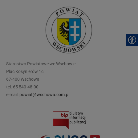
modal-check
Starostwo Powiatowe we Wschowie
Plac Kosynierów 1c
67-400 Wschowa
tel. 65 540-48-00
e-mail:
powiat@wschowa.com.pl