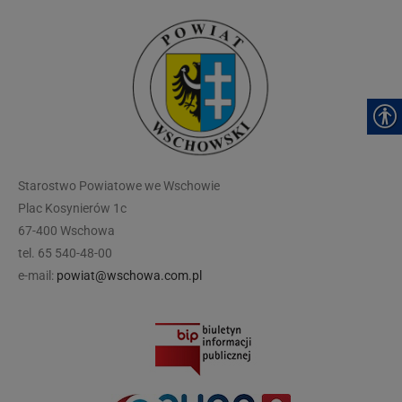
modal-check
Starostwo Powiatowe we Wschowie
Plac Kosynierów 1c
67-400 Wschowa
tel. 65 540-48-00
e-mail:
powiat@wschowa.com.pl