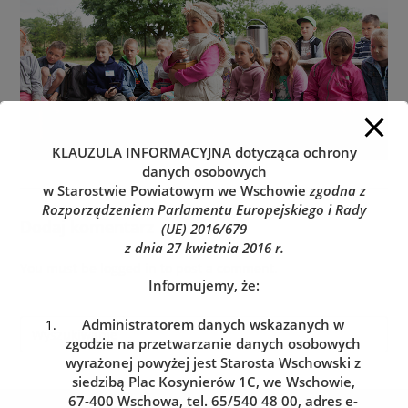
KLAUZULA INFORMACYJNA
dotycząca ochrony
danych osobowych
w Starostwie Powiatowym we Wschowie
zgodna z
Rozporządzeniem Parlamentu Europejskiego i Rady
Dodaj komentarz
(UE) 2016/679
z dnia 27 kwietnia 2016 r.
You must be
logged in
to post a comment.
Informujemy, że:
Administratorem danych wskazanych w
zgodzie na przetwarzanie danych osobowych
wyrażonej powyżej jest Starosta Wschowski z
siedzibą Plac Kosynierów 1C, we Wschowie,
67-400 Wschowa, tel. 65/540 48 00, adres e-