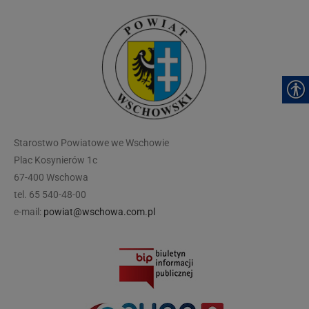
modal-check
Starostwo Powiatowe we Wschowie
Plac Kosynierów 1c
67-400 Wschowa
tel. 65 540-48-00
e-mail:
powiat@wschowa.com.pl