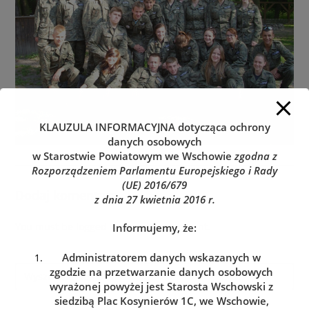
KLAUZULA INFORMACYJNA
dotycząca ochrony
danych osobowych
w Starostwie Powiatowym we Wschowie
zgodna z
Rozporządzeniem Parlamentu Europejskiego i Rady
(UE) 2016/679
Dodaj komentarz
z dnia 27 kwietnia 2016 r.
You must be
logged in
to post a comment.
Informujemy, że:
Administratorem danych wskazanych w
zgodzie na przetwarzanie danych osobowych
wyrażonej powyżej jest Starosta Wschowski z
siedzibą Plac Kosynierów 1C, we Wschowie,