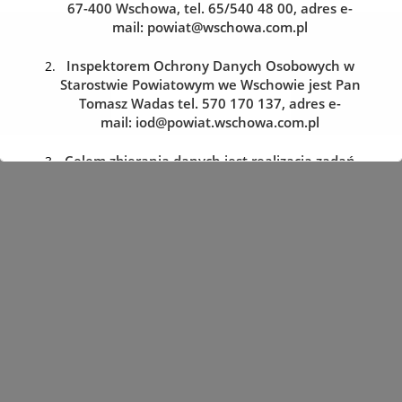
67-400 Wschowa, tel. 65/540 48 00, adres e-
mail:
powiat@wschowa.com.pl
Kolejka do wydziału komunikacji
Zarezerwuj wizytę w dogodnym dla siebie terminie
Inspektorem Ochrony Danych Osobowych w
Starostwie Powiatowym we Wschowie jest Pan
Tomasz Wadas tel. 570 170 137, adres e-
REZERWACJA WIZYTY
mail:
iod@powiat.wschowa.com.pl
Celem zbierania danych jest realizacja zadań
określonych w przepisach prawa.
Przysługuje Pani/Panu prawo dostępu do
treści danych oraz ich sprostowania, usunięcia
lub ograniczenia przetwarzania, a także prawo
sprzeciwu, zażądania zaprzestania
przetwarzania i przenoszenia danych, jak
również prawo cofnięcia zgody
w dowolnym momencie oraz prawo do
wniesienia skargi do organu nadzorczego tj.
Prezesa Urzędu Ochrony Danych Osobowych.