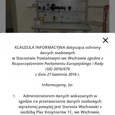
KLAUZULA INFORMACYJNA
dotycząca ochrony
danych osobowych
w Starostwie Powiatowym we Wschowie
zgodna z
Rozporządzeniem Parlamentu Europejskiego i Rady
(UE) 2016/679
Dodaj komentarz
z dnia 27 kwietnia 2016 r.
You must be
logged in
to post a comment.
Informujemy, że:
Administratorem danych wskazanych w
zgodzie na przetwarzanie danych osobowych
wyrażonej powyżej jest Starosta Wschowski z
siedzibą Plac Kosynierów 1C, we Wschowie,