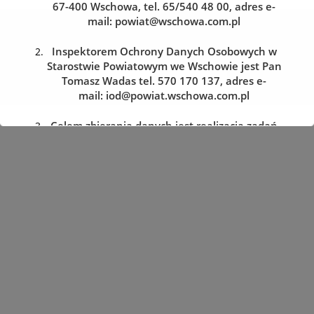
67-400 Wschowa, tel. 65/540 48 00, adres e-
mail:
powiat@wschowa.com.pl
Kolejka do wydziału komunikacji
Zarezerwuj wizytę w dogodnym dla siebie terminie
Inspektorem Ochrony Danych Osobowych w
Starostwie Powiatowym we Wschowie jest Pan
Tomasz Wadas tel. 570 170 137, adres e-
REZERWACJA WIZYTY
mail:
iod@powiat.wschowa.com.pl
Celem zbierania danych jest realizacja zadań
określonych w przepisach prawa.
Przysługuje Pani/Panu prawo dostępu do
treści danych oraz ich sprostowania, usunięcia
lub ograniczenia przetwarzania, a także prawo
sprzeciwu, zażądania zaprzestania
przetwarzania i przenoszenia danych, jak
również prawo cofnięcia zgody
w dowolnym momencie oraz prawo do
wniesienia skargi do organu nadzorczego tj.
Prezesa Urzędu Ochrony Danych Osobowych.