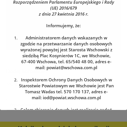
Rozporządzeniem Parlamentu Europejskiego i Rady
(UE) 2016/679
z dnia 27 kwietnia 2016 r.
Informujemy, że:
Administratorem danych wskazanych w
zgodzie na przetwarzanie danych osobowych
wyrażonej powyżej jest Starosta Wschowski z
siedzibą Plac Kosynierów 1C, we Wschowie,
67-400 Wschowa, tel. 65/540 48 00, adres e-
mail:
powiat@wschowa.com.pl
Dodaj komentarz
Inspektorem Ochrony Danych Osobowych w
You must be
logged in
to post a comment.
Starostwie Powiatowym we Wschowie jest Pan
Tomasz Wadas tel. 570 170 137, adres e-
mail:
iod@powiat.wschowa.com.pl
Celem zbierania danych jest realizacja zadań
określonych w przepisach prawa.