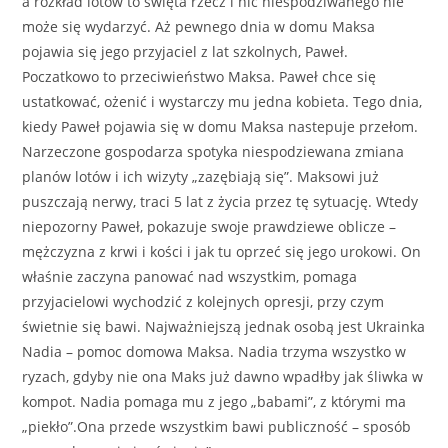
a rozkład lotów to święta rzecz i nic niespodziwanego nie
może się wydarzyć. Aż pewnego dnia w domu Maksa
pojawia się jego przyjaciel z lat szkolnych, Paweł.
Poczatkowo to przeciwieństwo Maksa. Paweł chce się
ustatkować, ożenić i wystarczy mu jedna kobieta. Tego dnia,
kiedy Paweł pojawia się w domu Maksa nastepuje przełom.
Narzeczone gospodarza spotyka niespodziewana zmiana
planów lotów i ich wizyty „zazębiają się”. Maksowi już
puszczają nerwy, traci 5 lat z życia przez tę sytuację. Wtedy
niepozorny Paweł, pokazuje swoje prawdziewe oblicze –
mężczyzna z krwi i kości i jak tu oprzeć się jego urokowi. On
właśnie zaczyna panować nad wszystkim, pomaga
przyjacielowi wychodzić z kolejnych opresji, przy czym
świetnie się bawi. Najważniejszą jednak osobą jest Ukrainka
Nadia – pomoc domowa Maksa. Nadia trzyma wszystko w
ryzach, gdyby nie ona Maks już dawno wpadłby jak śliwka w
kompot. Nadia pomaga mu z jego „babami”, z którymi ma
„piekło”.Ona przede wszystkim bawi publiczność – sposób