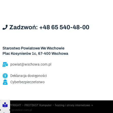
Zadzwoń: +48 65 540-48-00
Starostwo Powiatowe We Wschowie
Plac Kosynierów 1c, 67-400 Wschowa
powiat@wschowa.com.pl
Deklaracja dostępności
Cyberbezpieczeństwo
© COPYRIGHT – PROTEKST Komputer – hosting i strony internetowe ->
https://protekst.com.pl