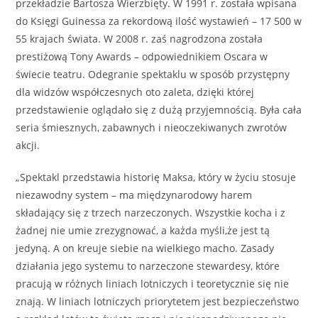
przekładzie Bartosza Wierzbięty. W 1991 r. została wpisana
do Księgi Guinessa za rekordową ilość wystawień – 17 500 w
55 krajach świata. W 2008 r. zaś nagrodzona została
prestiżową Tony Awards – odpowiednikiem Oscara w
świecie teatru. Odegranie spektaklu w sposób przystępny
dla widzów współczesnych oto zaleta, dzięki której
przedstawienie oglądało się z dużą przyjemnością. Była cała
seria śmiesznych, zabawnych i nieoczekiwanych zwrotów
akcji.
„Spektakl przedstawia historię Maksa, który w życiu stosuje
niezawodny system – ma międzynarodowy harem
składający się z trzech narzeczonych. Wszystkie kocha i z
żadnej nie umie zrezygnować, a każda myśli,że jest tą
jedyną. A on kreuje siebie na wielkiego macho. Zasady
działania jego systemu to narzeczone stewardesy, które
pracują w różnych liniach lotniczych i teoretycznie się nie
znają. W liniach lotniczych priorytetem jest bezpieczeństwo