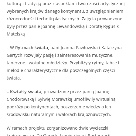
kulturą i tradycją oraz z aspektami twórczości artystycznej
wybranych krajów danego kontynentu, z uwzględnieniem
różnorodności technik plastycznych. Zajęcia prowadzone
były przez panie Joannę Lewandowską i Dorotę Rygusik –
Matelską
– W
Rytmach świata,
pani
Joanna Pawłowska i Katarzyna
Gertych rozwijały pasję i zainteresowania muzyczne,
taneczne i wokalne młodzieży. Przybliżyły rytmy, tańce i
melodie charakterystyczne dla poszczególnych części
świata
.
– Kształty świata,
prowadzone przez panią Joannę
Chodorowską i Sylwię Morawską umożliwiły wirtualną
podróży po kontynentach, poszerzenie wiedzy o ich
środowisku naturalnym i walorach krajoznawczych.
W ramach projektu zorganizowano dwie wycieczki
krajoznawcze. Do Ogrodu Japońskiego i Restauracji