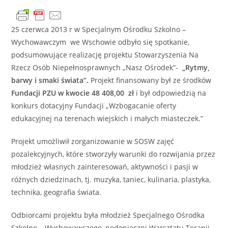
25 czerwca 2013 r w Specjalnym Ośrodku Szkolno –
Wychowawczym we Wschowie odbyło się spotkanie,
podsumowujące realizację projektu Stowarzyszenia Na
Rzecz Osób Niepełnosprawnych „Nasz Ośrodek”-
„Rytmy,
barwy i smaki świata”.
Projekt finansowany był ze środków
Fundacji PZU w kwocie 48 408,00 zł
i był odpowiedzią na
konkurs dotacyjny Fundacji „Wzbogacanie oferty
edukacyjnej na terenach wiejskich i małych miasteczek.”
Projekt umożliwił zorganizowanie w SOSW zajęć
pozalekcyjnych, które stworzyły warunki do rozwijania przez
młodzież własnych zainteresowań, aktywności i pasji w
różnych dziedzinach, tj. muzyka, taniec, kulinaria, plastyka,
technika, geografia świata.
Odbiorcami projektu była młodzież Specjalnego Ośrodka
Szkolno – Wychowawczego, podopieczni Warsztatu Terapii