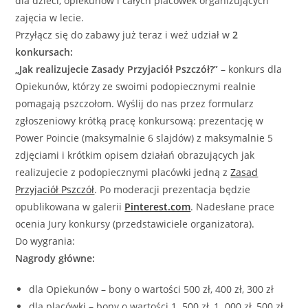
dla dzieci, opiekunów i całych placówek organizujących
zajęcia w lecie.
Przyłącz się do zabawy już teraz i weź udział w
2
konkursach:
„Jak realizujecie Zasady Przyjaciół Pszczół?”
– konkurs dla
Opiekunów, którzy ze swoimi podopiecznymi realnie
pomagają pszczołom. Wyślij do nas przez formularz
zgłoszeniowy krótką pracę konkursową: prezentację w
Power Poincie (maksymalnie 6 slajdów) z maksymalnie 5
zdjęciami i krótkim opisem działań obrazujących jak
realizujecie z podopiecznymi placówki jedną z
Zasad
Przyjaciół Pszczół
. Po moderacji prezentacja będzie
opublikowana w galerii
Pinterest.com
. Nadesłane prace
ocenia Jury konkursy (przedstawiciele organizatora).
Do wygrania:
Nagrody główne:
dla Opiekunów – bony o wartości 500 zł, 400 zł, 300 zł
dla placówki – bony o wartości 1 500 zł, 1 000 zł, 500 zł