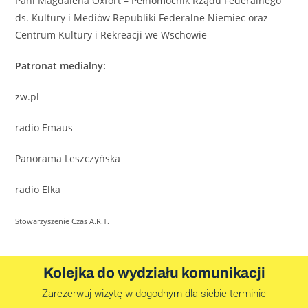
Pani Magdalena Oxfort – Pełnomocnik Rządu Federalnego
ds. Kultury i Mediów Republiki Federalne Niemiec oraz
Centrum Kultury i Rekreacji we Wschowie
Patronat medialny:
zw.pl
radio Emaus
Panorama Leszczyńska
radio Elka
Stowarzyszenie Czas A.R.T.
Kolejka do wydziału komunikacji
Zarezerwuj wizytę w dogodnym dla siebie terminie