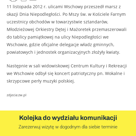
11 listopada 2012 r. ulicami Wschowy przeszedł marsz z
okazji Dnia Niepodległości. Po Mszy św. w Kościele Farnym
uczestnicy obchodów w towarzystwie sztandarów,
Młodzieżowej Orkiestry Dętej i Mażoretek przemaszerowali
do tablicy pamiątkowej na ulicy Niepodległości we
Wschowie, gdzie oficjalne delegacje władz gminnych,
powiatowych i jednostek organizacyjnych złożyły kwiaty.
Następnie w sali widowiskowej Centrum Kultury i Rekreacji
we Wschowie odbył się koncert patriotyczny pn. Wokalne i
skrzypcowe perły muzyki polskiej.
zdjecia:zw.pl
Kolejka do wydziału komunikacji
Zarezerwuj wizytę w dogodnym dla siebie terminie