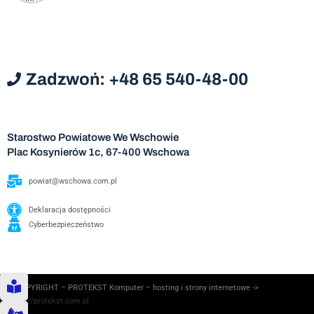
Zadzwoń: +48 65 540-48-00
Starostwo Powiatowe We Wschowie
Plac Kosynierów 1c, 67-400 Wschowa
powiat@wschowa.com.pl
Deklaracja dostępności
Cyberbezpieczeństwo
© COPYRIGHT – PROTEKST Komputer – hosting i strony internetowe ->
https://protekst.com.pl