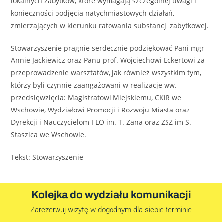
lokalnych zabytków, które wymagają szczególnej uwagi i
konieczności podjęcia natychmiastowych działań,
zmierzających w kierunku ratowania substancji zabytkowej.
Stowarzyszenie pragnie serdecznie podziękować Pani mgr
Annie Jackiewicz oraz Panu prof. Wojciechowi Eckertowi za
przeprowadzenie warsztatów, jak również wszystkim tym,
którzy byli czynnie zaangażowani w realizacje ww.
przedsięwzięcia: Magistratowi Miejskiemu, CKiR we
Wschowie, Wydziałowi Promocji i Rozwoju Miasta oraz
Dyrekcji i Nauczycielom I LO im. T. Zana oraz ZSZ im S.
Staszica we Wschowie.
Tekst: Stowarzyszenie
Kolejka do wydziału komunikacji
Zarezerwuj wizytę w dogodnym dla siebie terminie