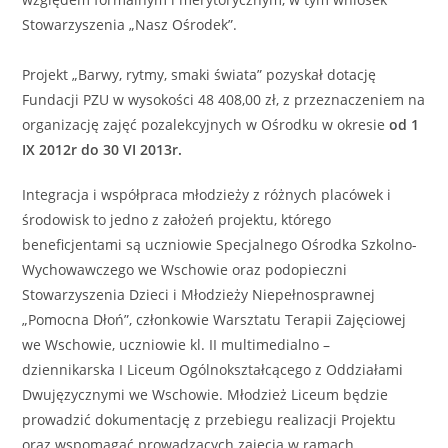
Stowarzyszenia „Nasz Ośrodek”.
Projekt „Barwy, rytmy, smaki świata” pozyskał dotację
Fundacji PZU w wysokości 48 408,00 zł, z przeznaczeniem na
organizację zajęć pozalekcyjnych w Ośrodku w okresie
od 1
IX 2012r do 30 VI 2013r.
Integracja i współpraca młodzieży z różnych placówek i
środowisk to jedno z założeń projektu, którego
beneficjentami są uczniowie Specjalnego Ośrodka Szkolno-
Wychowawczego we Wschowie oraz podopieczni
Stowarzyszenia Dzieci i Młodzieży Niepełnosprawnej
„Pomocna Dłoń”, członkowie Warsztatu Terapii Zajęciowej
we Wschowie, uczniowie kl. II multimedialno –
dziennikarska I Liceum Ogólnokształcącego z Oddziałami
Dwujęzycznymi we Wschowie. Młodzież Liceum będzie
prowadzić dokumentację z przebiegu realizacji Projektu
oraz wspomagać prowadzących zajęcia w ramach