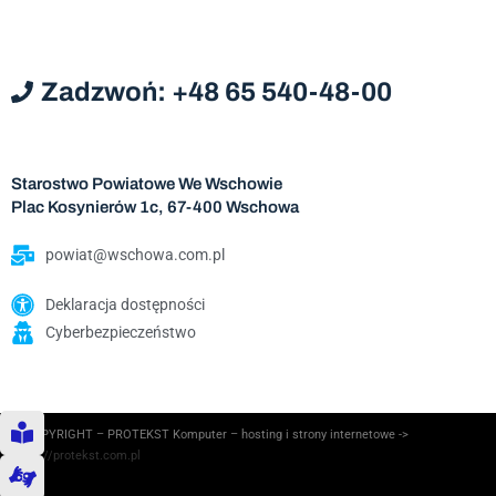
Zadzwoń: +48 65 540-48-00
Starostwo Powiatowe We Wschowie
Plac Kosynierów 1c, 67-400 Wschowa
powiat@wschowa.com.pl
Deklaracja dostępności
Cyberbezpieczeństwo
© COPYRIGHT – PROTEKST Komputer – hosting i strony internetowe ->
https://protekst.com.pl