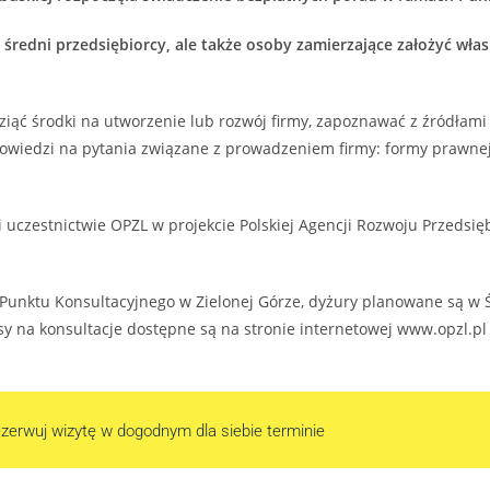
 średni przedsiębiorcy, ale także osoby zamierzające założyć wła
ziąć środki na utworzenie lub rozwój firmy, zapoznawać z źródłami 
dpowiedzi na pytania związane z prowadzeniem firmy: formy prawn
i uczestnictwie OPZL w projekcie Polskiej Agencji Rozwoju Przedsi
Punktu Konsultacyjnego w Zielonej Górze, dyżury planowane są w Ś
sy na konsultacje dostępne są na stronie internetowej www.opzl.pl
zerwuj wizytę w dogodnym dla siebie terminie