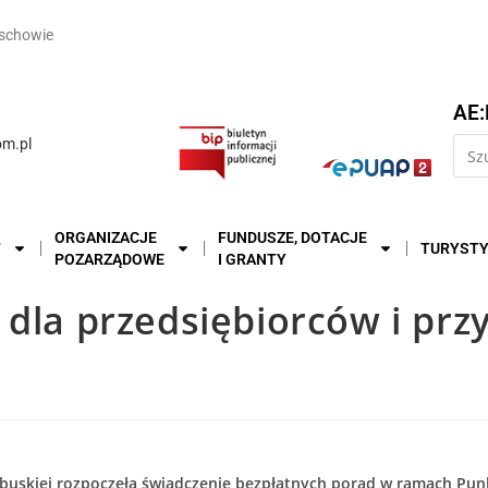
schowie
AE:
m.pl
ORGANIZACJE
FUNDUSZE, DOTACJE
T
TURYST
POZARZĄDOWE
I GRANTY
 dla przedsiębiorców i prz
buskiej rozpoczęła świadczenie bezpłatnych porad w ramach Punk