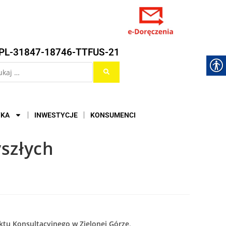
PL-31847-18746-TTFUS-21
YKA
INWESTYCJE
KONSUMENCI
yszłych
tu Konsultacyjnego w Zielonej Górze
.