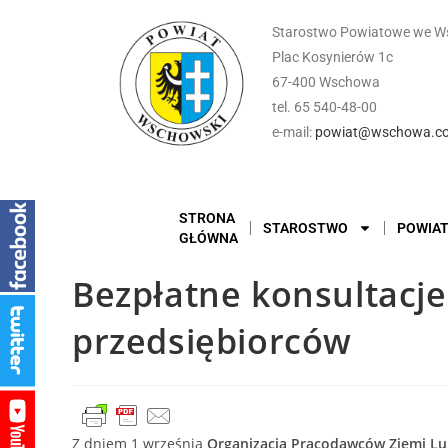
Starostwo Powiatowe we W
Plac Kosynierów 1c
67-400 Wschowa
tel. 65 540-48-00
e-mail:
powiat@wschowa.co
STRONA
STAROSTWO
POWIA
GŁÓWNA
Bezpłatne konsultacje
przedsiębiorców
Z dniem 1 września
Organizacja Pracodawców Ziemi Lu