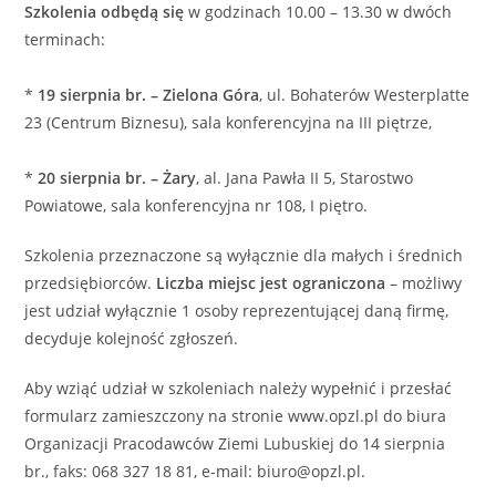
Szkolenia odbędą się
w godzinach 10.00 – 13.30 w dwóch
terminach:
*
19 sierpnia br. – Zielona Góra
, ul. Bohaterów Westerplatte
23 (Centrum Biznesu), sala konferencyjna na III piętrze,
*
20 sierpnia br. – Żary
, al. Jana Pawła II 5, Starostwo
Powiatowe, sala konferencyjna nr 108, I piętro.
Szkolenia przeznaczone są wyłącznie dla małych i średnich
przedsiębiorców.
Liczba miejsc jest ograniczona
– możliwy
jest udział wyłącznie 1 osoby reprezentującej daną firmę,
decyduje kolejność zgłoszeń.
Aby wziąć udział w szkoleniach należy wypełnić i przesłać
formularz zamieszczony na stronie www.opzl.pl do biura
Organizacji Pracodawców Ziemi Lubuskiej do 14 sierpnia
br., faks: 068 327 18 81, e-mail: biuro@opzl.pl.