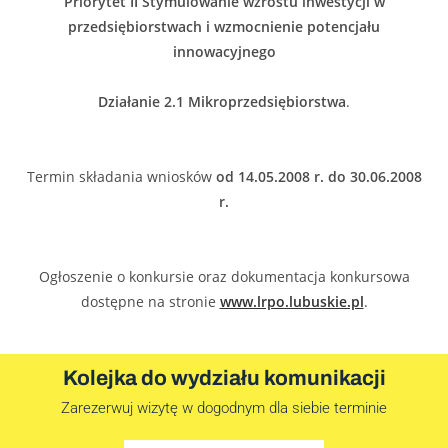
Priorytet II Stymulowanie wzrostu inwestycji w
przedsiębiorstwach i wzmocnienie potencjału
innowacyjnego
Działanie 2.1 Mikroprzedsiębiorstwa
.
Termin składania wniosków
od 14.05.2008 r. do 30.06.2008
r.
Ogłoszenie o konkursie oraz dokumentacja konkursowa
dostępne na stronie
www.lrpo.lubuskie.pl
.
Kolejka do wydziału komunikacji
Zarezerwuj wizytę w dogodnym dla siebie terminie